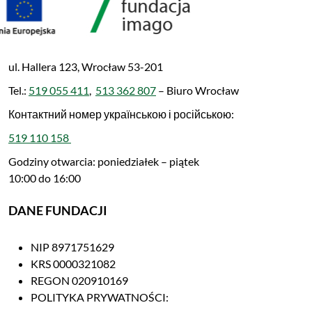
ul. Hallera 123, Wrocław 53-201
Tel.:
519 055 411
,
513 362 807
– Biuro Wrocław
Контактний номер українською і російською:
519 110 158
Godziny otwarcia: poniedziałek – piątek
10:00 do 16:00
DANE FUNDACJI
NIP 8971751629
KRS 0000321082
REGON 020910169
POLITYKA PRYWATNOŚCI: