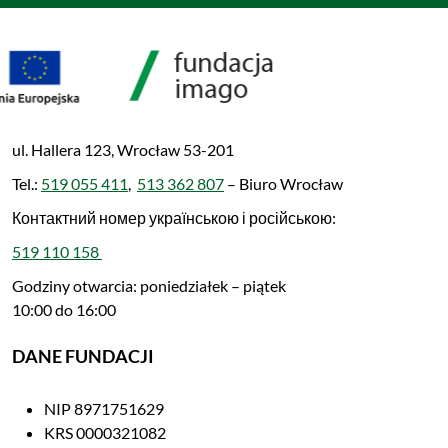
ul. Hallera 123, Wrocław 53-201
Tel.:
519 055 411
,
513 362 807
– Biuro Wrocław
Контактний номер українською і російською:
519 110 158
Godziny otwarcia: poniedziałek – piątek
10:00 do 16:00
DANE FUNDACJI
NIP 8971751629
KRS 0000321082